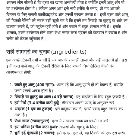
अक्सर लोग सोचते हैं कि व्रत का खाना अनहेल्दी होता है क्योंकि इसमें आलू और घी
का इस्तेमाल होता है। लेकिन अगर आप इसे सही तरीके से बनाएं, तो यह आपको
दिनभर के लिए ज़रूरी कार्बोहाइड्रेट और एनर्जी प्रदान करता है। इजी व्रत वाले आलू
की टिक्की रेसिपी की सबसे बड़ी खूबी यह है कि इसमें हम सिंघाड़े या कुट्टू के आटे का
उपयोग करते हैं, जो ग्लूटेन-फ्री होते हैं और पचाने में बहुत आसान होते हैं। इसके
अलावा, इसमें इस्तेमाल होने वाला सेंधा नमक ब्लड प्रेशर को कंट्रोल में रखता है और
शरीर को ठंडक पहुँचाता है।
सही सामग्री का चुनाव (Ingredients)
एक अच्छी टिक्की तभी बनती है जब आपकी सामग्री ताज़ा और सही मात्रा में हो। इस
इजी व्रत वाले आलू की टिक्की रेसिपी के लिए आपको निम्नलिखित चीज़ों की
आवश्यकता होगी:
उबले हुए आलू (400
ग्राम):
ध्यान रहे कि आलू पुराने हों तो बेहतर है, क्योंकि
उनमें स्टार्च अच्छा होता है।
सिंघाड़े या कुट्टू का आटा (4
बड़े चम्मच):
यह बाइंडिंग के लिए बहुत ज़रूरी है।
हरी मिर्च (3-4
बारीक कटी हुई):
तीखापन अपनी पसंद के अनुसार रखें।
अदरक (1
इंच का टुकड़ा):
इसे कद्दूकस कर लें, इससे स्वाद बहुत निखर कर
आता है।
सेंधा नमक (स्वादानुसार):
व्रत में साधारण नमक का प्रयोग न करें।
हरा धनिया (बारीक कटा हुआ):
ताज़गी और खुशबू के लिए।
भुनी हुई मूंगफली (2
चम्मच):
इसे दरदरा कूट लें, यह टिक्की को एक्स्ट्रा क्रंच