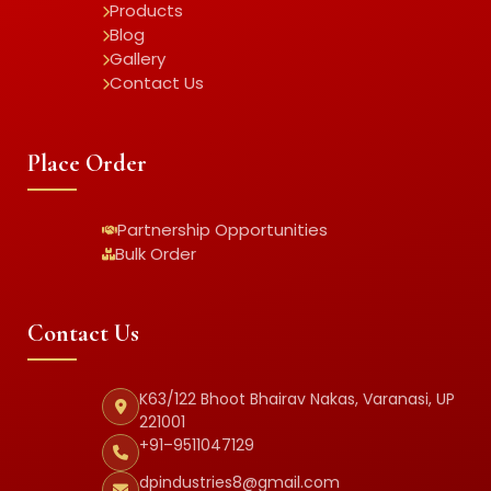
Products
Blog
Gallery
Contact Us
Place Order
Partnership Opportunities
Bulk Order
Contact Us
K63/122 Bhoot Bhairav Nakas, Varanasi, UP
221001
+91–9511047129
dpindustries8@gmail.com